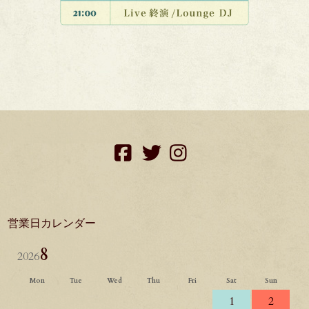
facebook
twitter
instagram
営業日カレンダー
8
2026
Mon
Tue
Wed
Thu
Fri
Sat
Sun
1
2