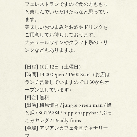
フェレストランですので食の方ももっ
と楽しんでいただけたらなと思ってい
ます。
美味しいおつまみとお酒やドリンクを
ご用意してお待ちしております。
ナチュールワインやクラフト系のドリ
ンクなどもありますよ。
[日程] 10月12日（土曜日）
[時間] 14:00 Open / 15:00 Start（お店は
ランチ営業していますので11:30からオ
ープンはしています）
[料金] 無料
[出演] 梅原慎吾 / jungle green man / 蜂
と瓜 / SOTA884 / hippiehappyhat / ぶっ
こみヤング / Deadly finns
[会場] アジアンカフェ食堂チャナリー
フ