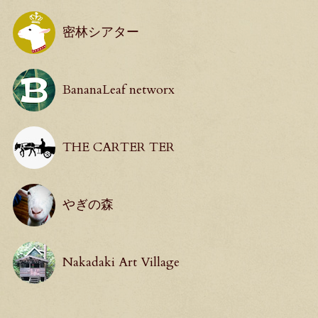
密林シアター
BananaLeaf networx
THE CARTER TER
やぎの森
Nakadaki Art Village