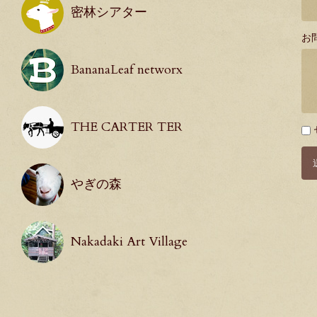
密林シアター
お
BananaLeaf networx
THE CARTER TER
必
須
やぎの森
Nakadaki Art Village