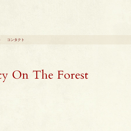
ト
コンタクト
AS presents Party On The Forest