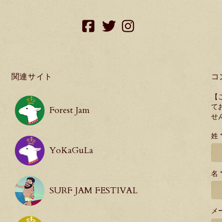
facebook
twitter
instagram
関連サイト
コ
【
て
Forest Jam
せ
姓 
YoKaGuLa
名 
SURF JAM FESTIVAL
メ