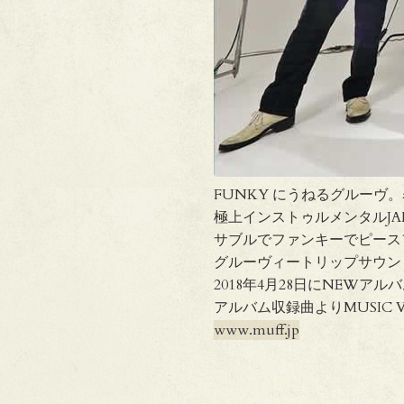
FUNKY にうねるグルー
極上インストゥルメンタルJA
サブルでファンキーでピース
グルーヴィートリップサウン
2018年4月28日にNEWアルバ
アルバム収録曲よりMUSIC V
www.muff.jp