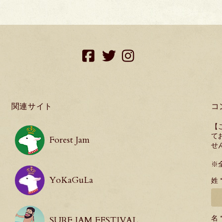
facebook
twitter
instagram
関連サイト
コ
【
て
Forest Jam
せ
※
YoKaGuLa
姓 
名 
SURF JAM FESTIVAL