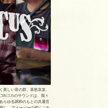
く美しい音の群、喜怒哀楽、
CIRCUSのサウンドは、我々
あらゆる調和のもとの共通言
楽を追究し、アメーバーの様にこれ