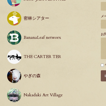
メ
密林シアター
お
BananaLeaf networx
THE CARTER TER
必
須
やぎの森
Nakadaki Art Village