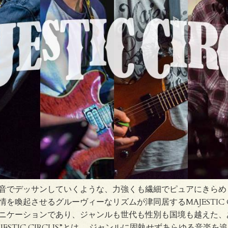
音でデッサンしていくような、力強くも繊細でピュアにきらめ
を喚起させるグルーヴィーなリズムが津同居するMAJESTIC 
ニケーションであり、ジャンルも世代も性別も国境も越えた、
JESTIC CIRCUS”とは、 ジャンルに固執せずあらゆる音