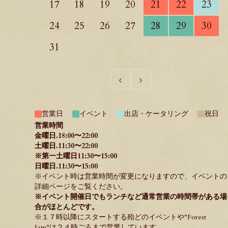
17
18
19
20
21
22
23
24
25
26
27
28
29
30
31
‹
›
営業日
イベント
出店・ケータリング
祝日
営業時間
金曜日.18:00〜22:00
土曜日.11:30〜22:00
※第一土曜日11:30〜15:00
日曜日.11:30〜15:00
※イベント時は営業時間が変更になりますので、イベントの
詳細ページをご覧ください。
※イベント開催日でもランチなど通常営業の時間帯がある場
合がほとんどです。
※１７時以降にスタートする殆どのイベントや"
Forest
Jam
"は２４時ごろまで営業しています。