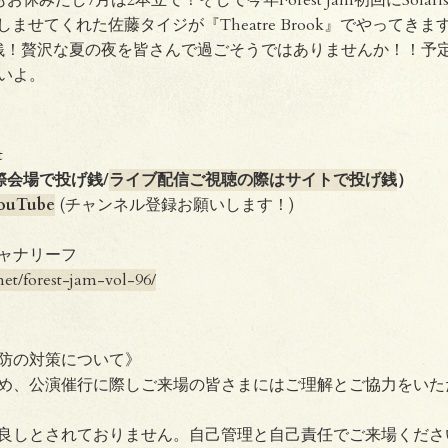
しませてくれた佐藤タイジが『Theatre Brook』でやってきます！！
銭！贅沢な夏の夜を皆さんで過ごそうではありませんか！！予
いよ。
t
の際会場で投げ銭/
ライブ配信ご視聴の際はサイトで投げ銭
）
YouTube
(チャンネル登録お願いします！)
チャナリーフ
.net/forest-jam-vol-96/
防の対策について》
め、公演催行に際しご来場の皆さまにはご理解とご協力をいた
良しとされておりません。自己管理と自己責任でご来場くださ