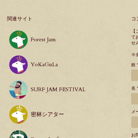
関連サイト
コ
【
て
Forest Jam
せ
※
YoKaGuLa
姓 
名 
SURF JAM FESTIVAL
メ
密林シアター
お