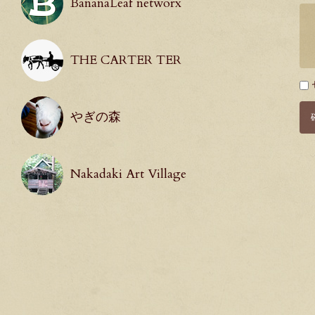
BananaLeaf networx
THE CARTER TER
必
須
やぎの森
Nakadaki Art Village