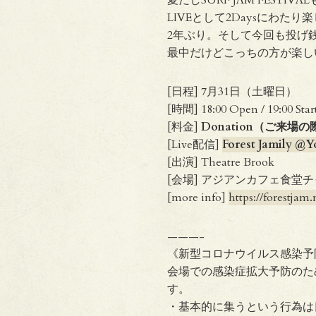
LIVEとして2Daysにわたり楽
2年ぶり。そして今回も投げ
最中だけどこっちの方が楽し
[日程] 7月31日（土曜日）
[時間] 18:00 Open / 19:00 Star
[料金]
Donation（ご来場
[Live配信]
Forest Jamily @
[出演] Theatre Brook
[会場] アジアンカフェ食堂
[more info]
https://forestjam
———-
《新型コロナウイルス感染予
会場での感染症拡大予防のた
す。
・基本的に集うという行為は