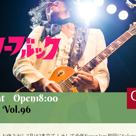
ALもお休みだし7月は2本立て！そして今年Forest Jam初回にSola