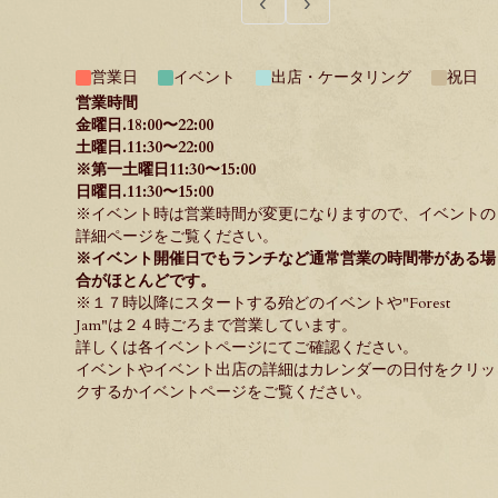
‹
›
営業日
イベント
出店・ケータリング
祝日
営業時間
金曜日.18:00〜22:00
土曜日.11:30〜22:00
※第一土曜日11:30〜15:00
日曜日.11:30〜15:00
※イベント時は営業時間が変更になりますので、イベントの
詳細ページをご覧ください。
※イベント開催日でもランチなど通常営業の時間帯がある場
合がほとんどです。
※１７時以降にスタートする殆どのイベントや"
Forest
Jam
"は２４時ごろまで営業しています。
詳しくは各イベントページにてご確認ください。
イベントやイベント出店の詳細はカレンダーの日付をクリッ
クするか
イベントページ
をご覧ください。