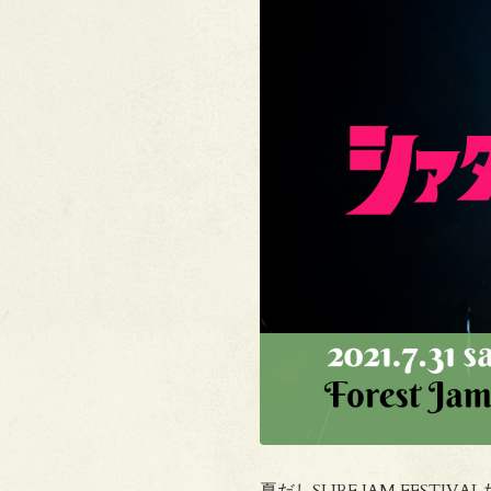
夏だしSURF JAM FESTIV