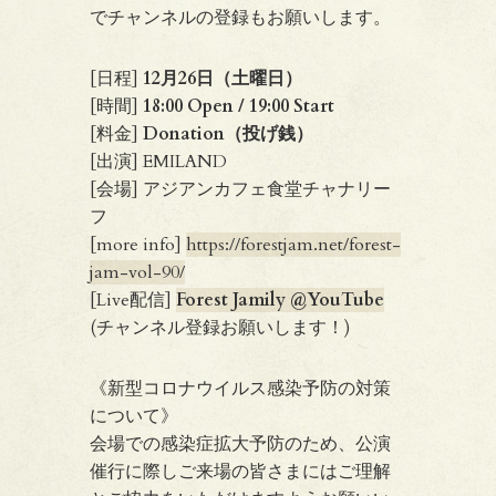
でチャンネルの登録もお願いします。
[日程]
12月26日（土曜日）
[時間]
18:00 Open / 19:00 Start
[料金]
Donation（投げ銭）
[出演] EMILAND
[会場] アジアンカフェ食堂チャナリー
フ
[more info]
https://forestjam.net/forest-
jam-vol-90/
[Live配信]
Forest Jamily @YouTube
(チャンネル登録お願いします！)
《新型コロナウイルス感染予防の対策
について》
会場での感染症拡大予防のため、公演
催行に際しご来場の皆さまにはご理解