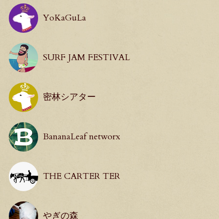
YoKaGuLa
SURF JAM FESTIVAL
密林シアター
BananaLeaf networx
THE CARTER TER
やぎの森