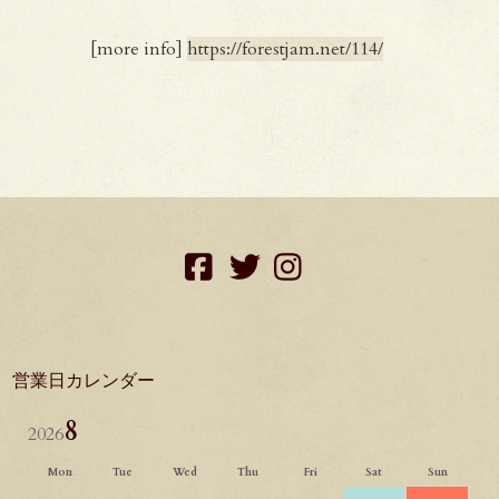
[more info]
https://forestjam.net/114/
facebook
twitter
instagram
営業日カレンダー
8
2026
Mon
Tue
Wed
Thu
Fri
Sat
Sun