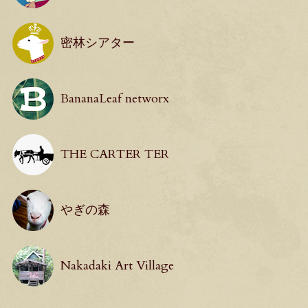
密林シアター
BananaLeaf networx
THE CARTER TER
やぎの森
Nakadaki Art Village