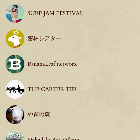
SURF JAM FESTIVAL
密林シアター
BananaLeaf networx
THE CARTER TER
やぎの森
Nakadaki Art Village