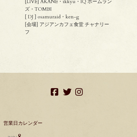
[LIVE] AKANE・ikkyu・IQ ホームラン
ズ・TOMBI
[ DJ ] osamuraid・ken-g
[会場] アジアンカフェ食堂 チャナリー
フ
facebook
twitter
instagram
営業日カレンダー
8