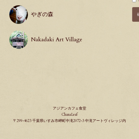
須
やぎの森
Nakadaki Art Village
アジアンカフェ食堂
ChanaLeaf
〒299-4623 千葉県いすみ市岬町中滝2072-3 中滝アートヴィレッジ内