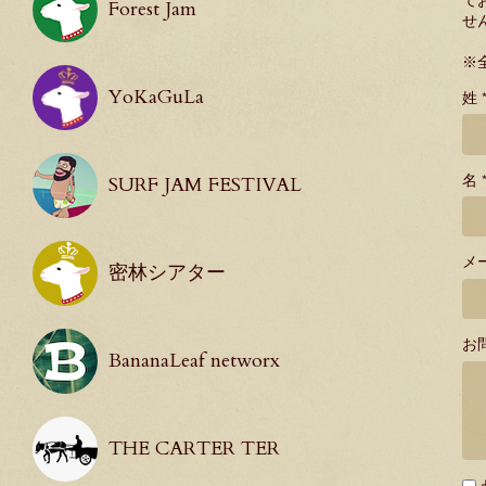
て
Forest Jam
せ
※
YoKaGuLa
姓 
名 
SURF JAM FESTIVAL
メ
密林シアター
お
BananaLeaf networx
THE CARTER TER
必