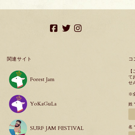
facebook
twitter
instagram
関連サイト
コ
【
て
Forest Jam
せ
※
YoKaGuLa
姓 
名 
SURF JAM FESTIVAL