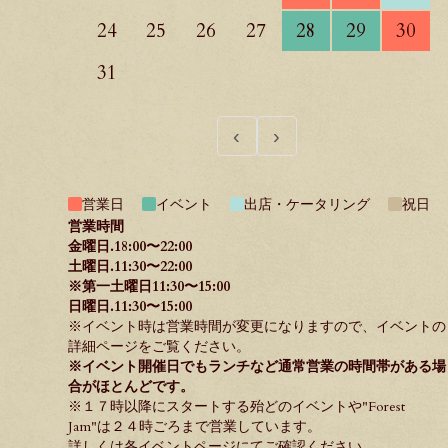
24
25
26
27
28
29
30
31
‹
›
営業日
イベント
出店・ケータリング
祝日
営業時間
金曜日.18:00〜22:00
土曜日.11:30〜22:00
※第一土曜日11:30〜15:00
日曜日.11:30〜15:00
※イベント時は営業時間が変更になりますので、イベントの
詳細ページをご覧ください。
※イベント開催日でもランチなど通常営業の時間帯がある場
合がほとんどです。
※１７時以降にスタートする殆どのイベントや"
Forest
Jam
"は２４時ごろまで営業しています。
詳しくは各イベントページにてご確認ください。