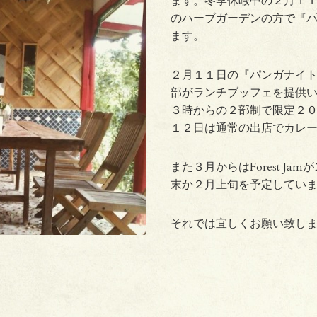
ます。冬季休暇中の２月１
のハーブガーデンの方で『
ます。
２月１１日の『パンガナイ
部がランチブッフェを提供
３時からの２部制で限定２
１２日は通常の出店でカレ
また３月からはForest J
末か２月上旬を予定してい
それでは宜しくお願い致し