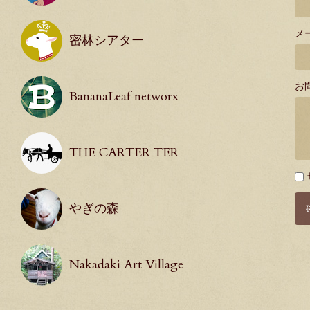
メ
密林シアター
お
BananaLeaf networx
THE CARTER TER
必
須
やぎの森
Nakadaki Art Village