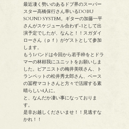
最近凄く勢いのあるドブ界のスーパー
スター高橋保行さん率いるDOBU
SOUND SYSTEM。ギターの加藤一平
さんがスケジュール合わず-1として出
演予定でしたが、なんと！！スガダイ
ローさん（ｐｆ）がゲストとして参加
します。
もう1バンドは今回から若手枠をとドラ
マーの林頼我にユニットをお願いしま
した。ピアニストの梅井美咲さん、ト
ランペットの松井秀太郎さん、ベース
の冨樫マコトさんと方々で活躍する素
晴らしい4人に。
と、なんだか凄い事になっておりま
す。
是非お越しくださいませ！！見逃すな
かれ！！