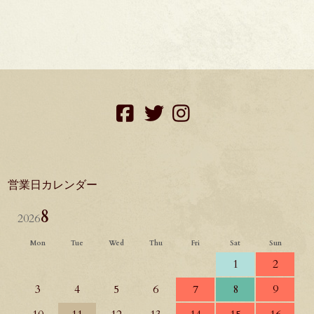
facebook
twitter
instagram
営業日カレンダー
8
2026
Mon
Tue
Wed
Thu
Fri
Sat
Sun
1
2
3
4
5
6
7
8
9