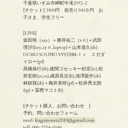
千葉県いすみ市岬町中滝2072-2
[チケット] 3500円 前売り300０円 お
子さま、学生フリー
[LIVE]
坂田明（sax）＋勝井祐二（vｎ)＋武田
理沙(key,syｎ,laptop)＋山本達久(ds)
DOBU SOUND SYSTEM-1 ＋ スガダ
イロー(pf)
高橋保行(tb),後関ゴセッキー好宏(ts),松
井宏樹(as,ss),織原良次(b),池澤龍作(ds)
林頼我(ds)＋梅井美咲(pf)＋松井秀太朗
(tp)＋冨樫マコト(b)
[チケット購入、お問い合わせ ]
予約、問い合わせフォーム
mail:
kuganouen2019@gmail.com
tell: 090-2214-9146