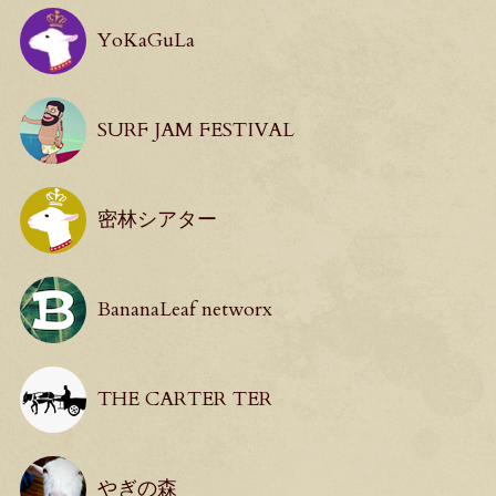
YoKaGuLa
SURF JAM FESTIVAL
密林シアター
BananaLeaf networx
THE CARTER TER
やぎの森