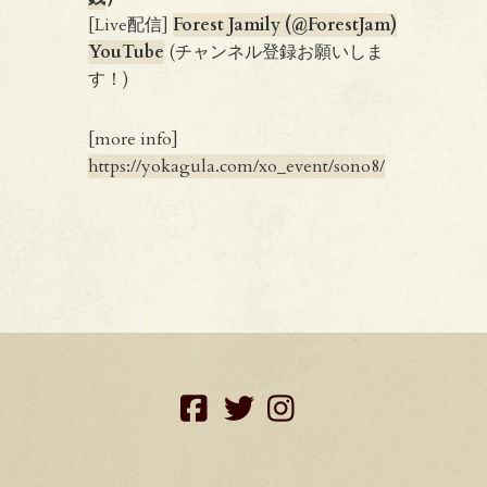
[Live配信]
Forest Jamily (@ForestJam)
YouTube
(チャンネル登録お願いしま
す！)
[more info]
https://yokagula.com/xo_event/sono8/
facebook
twitter
instagram