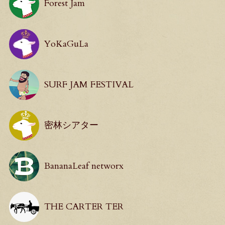
Forest Jam
YoKaGuLa
SURF JAM FESTIVAL
密林シアター
BananaLeaf networx
THE CARTER TER