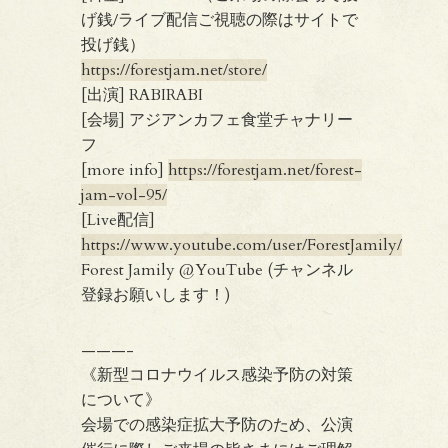
げ銭/ライブ配信ご視聴の際はサイトで
投げ銭）
https://forestjam.net/store/
[出演] RABIRABI
[会場] アジアンカフェ食堂チャナリー
フ
[more info]
https://forestjam.net/forest-
jam-vol-95/
[Live配信]
https://www.youtube.com/user/ForestJamily/
Forest Jamily @YouTube (チャンネル
登録お願いします！)
———-
《新型コロナウイルス感染予防の対策
について》
会場での感染症拡大予防のため、公演