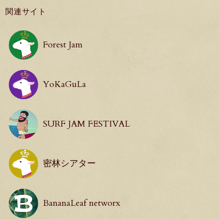
関連サイト
Forest Jam
YoKaGuLa
SURF JAM FESTIVAL
密林シアター
BananaLeaf networx