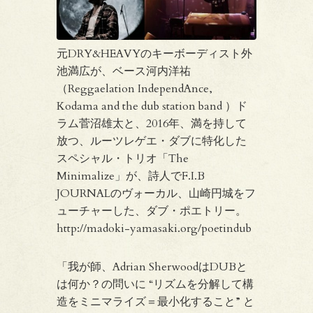
元DRY&HEAVYのキーボーディスト外
池満広が、ベース河内洋祐
（Reggaelation IndependAnce,
Kodama and the dub station band ）ド
ラム菅沼雄太と、2016年、満を持して
放つ、ルーツレゲエ・ダブに特化した
スペシャル・トリオ「The
Minimalize」が、詩人でF.I.B
JOURNALのヴォーカル、山崎円城をフ
ューチャーした、ダブ・ポエトリー。
http://madoki-yamasaki.org/poetindub
「我が師、Adrian SherwoodはDUBと
は何か？の問いに “リズムを分解して構
造をミニマライズ＝最小化すること” と