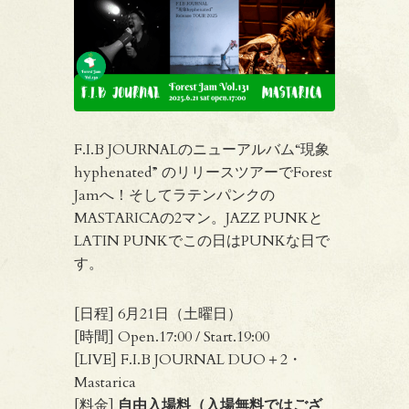
F.I.B JOURNALのニューアルバム“現象
hyphenated” のリリースツアーでForest
Jamへ！そしてラテンパンクの
MASTARICAの2マン。JAZZ PUNKと
LATIN PUNKでこの日はPUNKな日で
す。
[日程] 6月21日（土曜日）
[時間] Open.17:00 / Start.19:00
[LIVE] F.I.B JOURNAL DUO＋2・
Mastarica
[料金]
自由入場料（入場無料ではござ