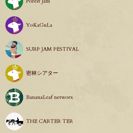
Forest Jam
YoKaGuLa
SURF JAM FESTIVAL
密林シアター
BananaLeaf networx
THE CARTER TER