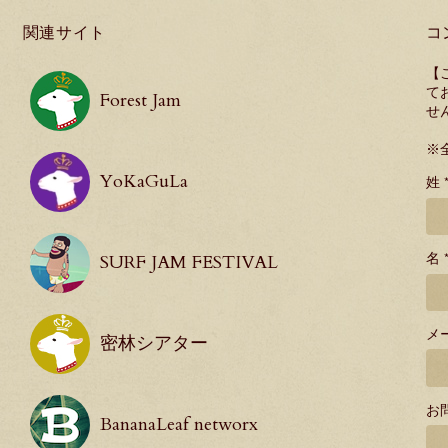
関連サイト
コ
【
て
Forest Jam
せ
※
YoKaGuLa
姓 
名 
SURF JAM FESTIVAL
メ
密林シアター
お
BananaLeaf networx