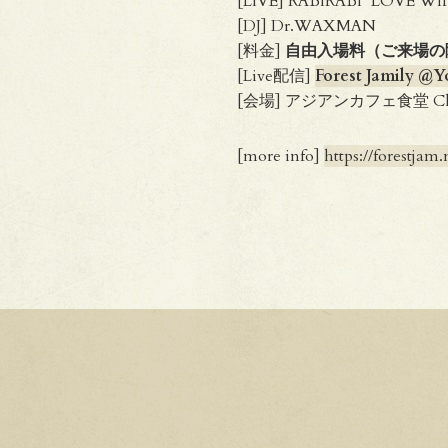
[LIVE] RABIRABI ‘LOVE WI
[DJ] Dr.WAXMAN
[料金]
自由入場料（ご来場の
[Live配信]
Forest Jamily @
[会場] アジアンカフェ食堂 Cha
[more info]
https://forestjam.