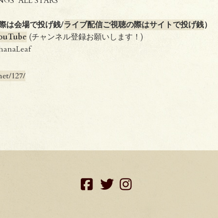
NGS’ ALL STARS
際は会場で投げ銭/
ライブ配信ご視聴の際はサイトで投げ銭
）
YouTube
(チャンネル登録お願いします！)
naLeaf
net/127/
facebook
twitter
instagram