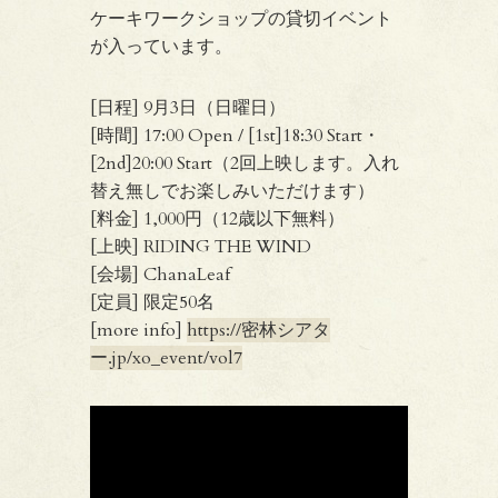
ケーキワークショップの貸切イベント
が入っています。
[日程] 9月3日（日曜日）
[時間] 17:00 Open / [1st]18:30 Start・
[2nd]20:00 Start（2回上映します。入れ
替え無しでお楽しみいただけます）
[料金] 1,000円（12歳以下無料）
[上映] RIDING THE WIND
[会場] ChanaLeaf
[定員] 限定50名
[more info]
https://密林シアタ
ー.jp/xo_event/vol7