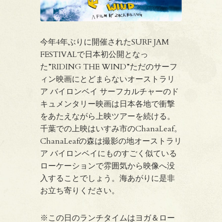
今年4年ぶりに開催されたSURF JAM
FESTIVALで日本初公開となっ
た”RIDING THE WIND”ただのサーフ
ィン映画にとどまらないオーストラリ
ア バイロンベイ サーフカルチャーのド
キュメンタリー映画は日本各地で衝撃
をあたえながら上映ツアーを続ける。
千葉での上映はいすみ市のChanaLeaf。
ChanaLeafの森は撮影の地オーストラリ
ア バイロンベイにものすごく似ている
ローケーションで雰囲気から映像へ没
入することでしょう。海あがりに是非
お立ち寄りください。
※この日のランチタイムはヨガ＆ロー