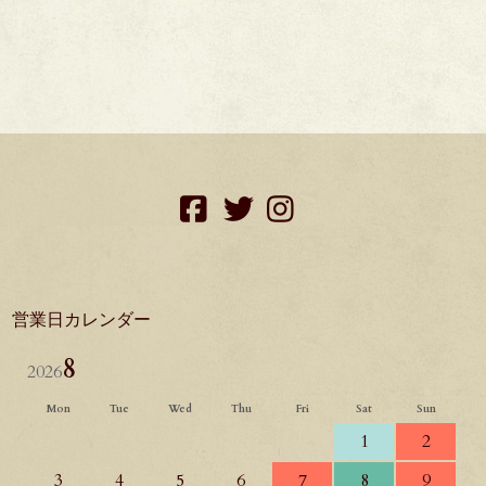
facebook
twitter
instagram
営業日カレンダー
8
2026
Mon
Tue
Wed
Thu
Fri
Sat
Sun
1
2
3
4
5
6
7
8
9