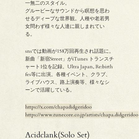
一無二のスタイル。
グルービーなサウンドから瞑想を思わ
せるディープな世界観。人種や老若男
女問わず様々な人達に親しまれてい
る。
snsでは動画が158万回再生され話題に。
新曲「新宿Street」がiTunes トランスチ
ャート1位を記録。Ultra Japan, Re:birth
fes等に出演。各種イベント、クラブ、
ライブハウス、路上演奏等、様々なシ
ーンで活躍している。
https://x.com/chapadidgeridoo
https://www.tunecore.co.jp/artists/chapa.didgeridoo
Acidclank(Solo Set)