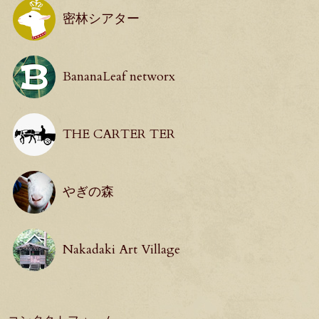
密林シアター
BananaLeaf networx
THE CARTER TER
やぎの森
Nakadaki Art Village