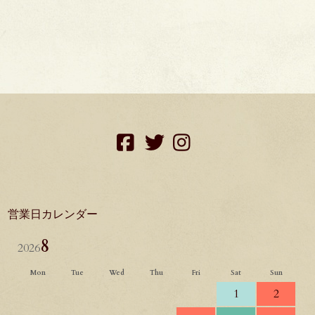
facebook
twitter
instagram
営業日カレンダー
8
2026
Mon
Tue
Wed
Thu
Fri
Sat
Sun
1
2